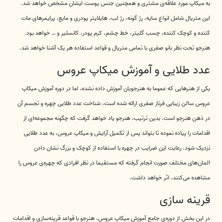
به میکاپ مورد علاقه‌ی مشتری و همچنین جنس پوست ایشان مشخص خواهد شد.
این متریال شامل انواع سایه، رژ گونه، رژ لب، هایلایتر پودری و مایع، پرایمرهای مات
کننده و کوچک کننده، چسب گلیتر، خط چشم، کرم پودر، کانسلیر و … خواهد بود.
هنرجو تحت نظر بانو صفری با تمامی متریال و قواعد استفاده هر یک آشنا خواهد شد.
عدد طلایی و آموزش میکاپ عروس
یکی از هنرهایی که عموما به هنرجویان آموزش داده نشده، اما در دوره آموزش میکاپ
عروس سالن زیبایی فرناز صفری ارائه شده است، شناخت عدد طلایی چهره و تجسم آن
در ذهن هنرجو است. بدین ترتیب، هنرجو یاد خواهد گرفت که چگونه مجموعه‌ای از
اقدامات را پیاده نموده تا بتواند پس از تکمیل آرایش و میکاپ عروس، به عدد طلایی
نزدیک شود. رعایت این ضرایب در چهره با استفاده از کوچک و بزرگ نشان دادن
المان‌های مختلف صورت انجام گرفته که مستقیما در نظر افرادی که چهره‌ی عروس را
مشاهده می‌کنند، اثر خواهد داشت.
قرینه سازی
در این بخش از دوره‌ی جامع آموزش میکاپ عروس، هنرجو با قواعد قرینه‌سازی و اقدامات