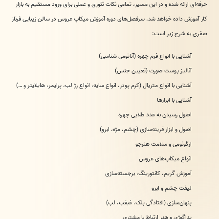
حرفه‌ای ارائه شده و در این مسیر، تمامی نکات تئوری و عملی برای ورود مستقیم به بازار
کار آموزش داده خواهد شد. سرفصل‌های دوره آموزش میکاپ عروس در سالن زیبایی فرناز
صفری به شرح زیر است:
آشنایی با انواع فرم چهره (آناتومی شناسی)
آنالیز پوست صورت (تعیین جنس)
آشنایی با انواع متریال (کرم پودر، انواع سایه، انواع رژ لب، پرایمر، هایلایتر و …)
آشنایی با ابزارها
اصول رسیدن به عدد طلایی چهره
اصول و ابزار قرینه‌سازی (چشم، مژه، ابرو)
ارگونومی و سلامت هنرجو
انواع میکاپ‌های عروس
آموزش گریم، کانتورینگ، برجسته‌سازی
لیفت چشم و ابرو
پنهان‌سازی (افتادگی پلک، غبغب، لپ)
پداگوژی و هنر ارتباط با مشتری