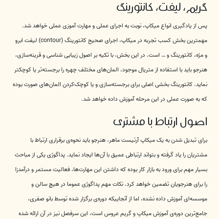
گریم، لیفت، کانتورینگ
پس از یادگیری انواع میکاپ، نوبت به اجرای عملی و مهارت آموزی عملی خواهد شد.
مهمترین بخش کسب تجربه در میکاپ، اجرای صحیح کانتورینگ (contour) لیفت ابرو
و مژه، کانتورینگ و … است. در این بخش، با تکیه بر اصول زیبایی شناسی و قرینه‌سازی،
هنرجو باید با استفاده از متریال موجود، المان‌های مختلف چهره را برجسته‌تر یا کوچکتر
نماید. کانتورینگ بخشی اصلی برای برجسته‌سازی و یا کوچک‌کردن المان‌های صورت بوده
که به صورت عملی در این مرحله آموزش داده خواهد شد.
اصول ارتباط با مشتری
برای تبدیل شدن به یک میکاپ آرتیست ماهر، هنرجو باید نحوه‌ی برقراری ارتباط با
مشتریان را یاد گرفته و بتواند ارتباطی عمیق با آن‌ها ایجاد نماید. پداگوژی یکی از مباحث
بسیار مهم برای ورود به بازار کار بوده که داشتن این مهارت‌ها، فعالیت مستمر و درآمدزا
را برای هنرجویان تضمین خواهد کرد. نکات مهم پداگوژی عموما در هیچ سالن و
موسسه‌ای آموزش داده نشده، اما از آنجاییکه دوره‌ی برگزار شده توسط بانو صفری،
جامع‌ترین دوره‌ی آموزش میکاپ و گریم عروس است، این سرفصل نیز در آن ارائه شده