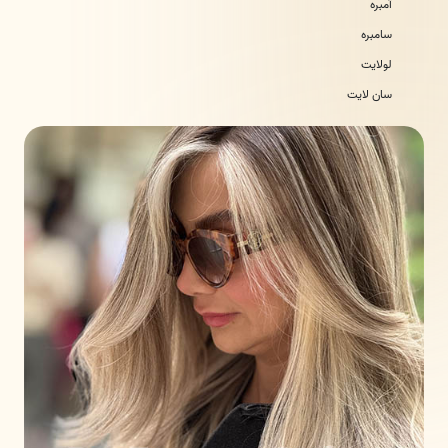
آمبره
سامبره
لولایت
سان لایت